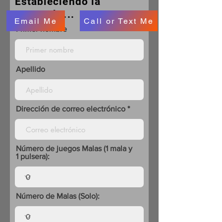
Estableciendo la
intención...
Email Me
Call or Text Me
Primer nombre
Apellido
Dirección de correo electrónico
Número de juegos Malas (1 mala y
1 pulsera):
Número de Malas (Solo):