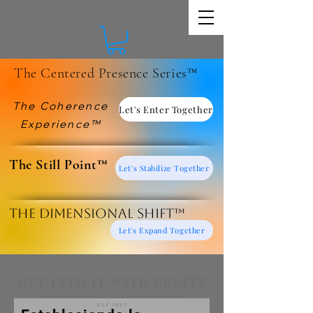
The Centered Presence Series™
The Coherence
Let's Enter Together
Experience™
​The Still Point™
Let's Stabilize Together
The Dimensional Shift™
Let's Expand Together