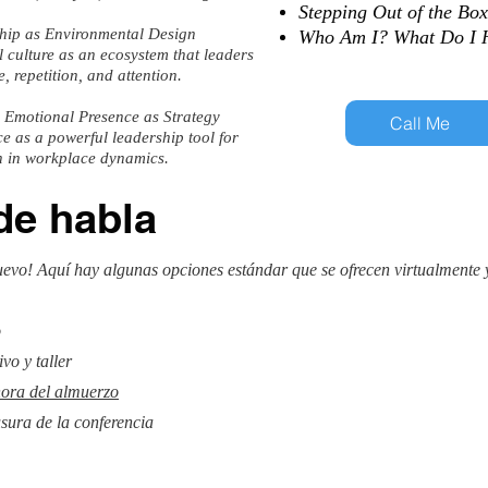
Stepping Out of the Box
ship as Environmental Design
Who Am I? What Do I H
 culture as an ecosystem that leaders
 repetition, and attention.
 Emotional Presence as Strategy
Call Me
e as a powerful leadership tool for
on in workplace dynamics.
de habla
uevo! Aquí hay algunas opciones estándar que se ofrecen virtualmente 
o
vo y taller
hora del almuerzo
sura de la conferencia