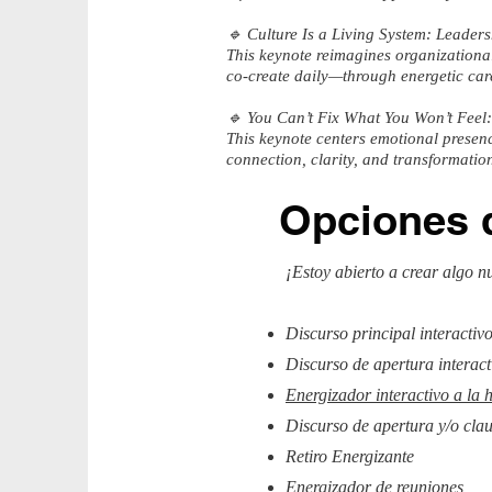
🔹 Culture Is a Living System: Leader
This keynote reimagines organizational
co-create daily—through energetic care,
🔹 You Can’t Fix What You Won’t Feel:
This keynote centers emotional presenc
connection, clarity, and transformati
Opciones 
¡Estoy abierto a crear algo n
Discurso principal interactiv
Discurso de apertura interacti
Energizador interactivo a la 
Discurso de apertura y/o clau
Retiro Energizante
Energizador de reuniones