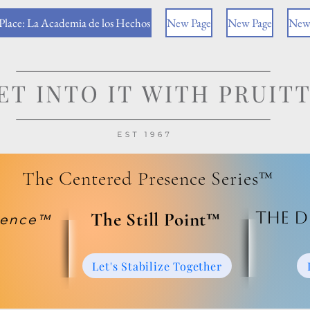
 Place: La Academia de los Hechos
New Page
New Page
New
The Centered Presence Series™
The D
​The Still Point™
ience™
Let's Stabilize Together