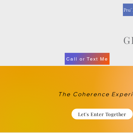
Pru'
Call or Text Me
The Coherence Exper
Let's Enter Together