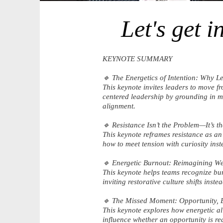
Let's get i
KEYNOTE SUMMARY
🔹 The Energetics of Intention: Why Le
This keynote invites leaders to move f
centered leadership by grounding in m
alignment.
🔹 Resistance Isn’t the Problem—It’s th
This keynote reframes resistance as an
how to meet tension with curiosity inst
🔹 Energetic Burnout: Reimagining We
This keynote helps teams recognize bu
inviting restorative culture shifts inste
🔹 The Missed Moment: Opportunity, E
This keynote explores how energetic 
influence whether an opportunity is rea