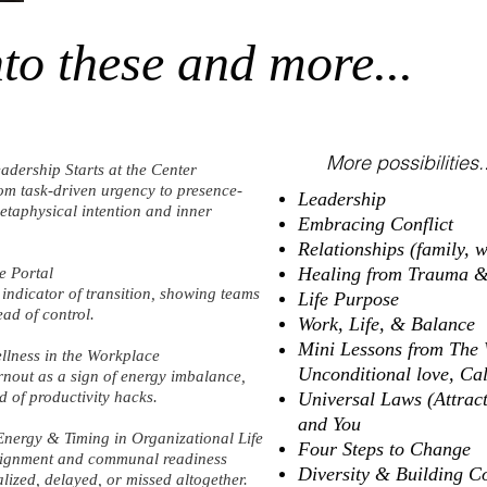
nto these and more...
More possibilities..
adership Starts at the Center
rom task-driven urgency to presence-
Leadership
etaphysical intention and inner
Embracing Conflict
Relationships (family, w
Healing from Trauma &
e Portal
 indicator of transition, showing teams
Life Purpose
ead of control.
Work, Life, & Balance
Mini Lessons from The 
llness in the Workplace
Unconditional
love, Cal
rnout as a sign of energy imbalance,
ad of productivity hacks.
Universal Laws (Attract
and You
nergy & Timing in Organizational Life
Four Steps to Change
alignment and communal readiness
Diversity & Building 
lized, delayed, or missed altogether.