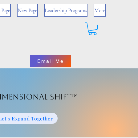
 Page
New Page
Leadership Programs
More
Email Me
imensional Shift™
Let's Expand Together