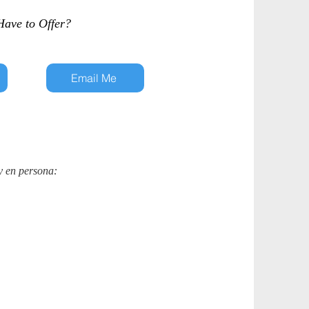
ave to Offer?
Email Me
y en persona: